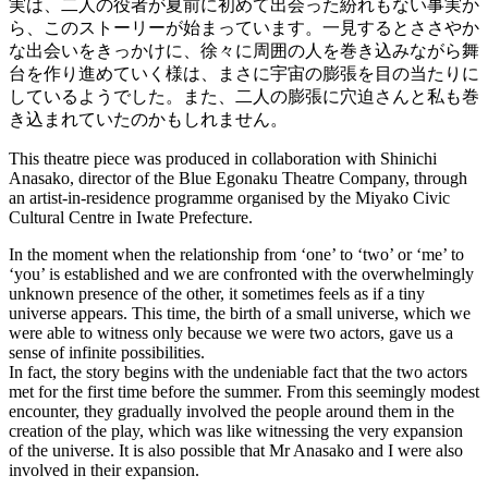
実は、二人の役者が夏前に初めて出会った紛れもない事実か
ら、このストーリーが始まっています。一見するとささやか
な出会いをきっかけに、徐々に周囲の人を巻き込みながら舞
台を作り進めていく様は、まさに宇宙の膨張を目の当たりに
しているようでした。また、二人の膨張に穴迫さんと私も巻
き込まれていたのかもしれません。
This theatre piece was produced in collaboration with Shinichi
Anasako, director of the Blue Egonaku Theatre Company, through
an artist-in-residence programme organised by the Miyako Civic
Cultural Centre in Iwate Prefecture.
In the moment when the relationship from ‘one’ to ‘two’ or ‘me’ to
‘you’ is established and we are confronted with the overwhelmingly
unknown presence of the other, it sometimes feels as if a tiny
universe appears. This time, the birth of a small universe, which we
were able to witness only because we were two actors, gave us a
sense of infinite possibilities.
In fact, the story begins with the undeniable fact that the two actors
met for the first time before the summer. From this seemingly modest
encounter, they gradually involved the people around them in the
creation of the play, which was like witnessing the very expansion
of the universe. It is also possible that Mr Anasako and I were also
involved in their expansion.