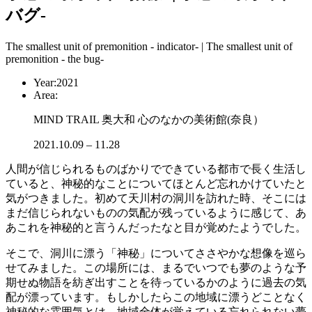
バグ-
The smallest unit of premonition - indicator- | The smallest unit of
premonition - the bug-
Year:
2021
Area:
MIND TRAIL 奥大和 心のなかの美術館(奈良）
2021.10.09 – 11.28
人間が信じられるものばかりでできている都市で長く生活し
ていると、神秘的なことについてほとんど忘れかけていたと
気がつきました。初めて天川村の洞川を訪れた時、そこには
まだ信じられないものの気配が残っているように感じて、あ
あこれを神秘的と言うんだったなと目が覚めたようでした。
そこで、洞川に漂う「神秘」についてささやかな想像を巡ら
せてみました。この場所には、まるでいつでも夢のような予
期せぬ物語を紡ぎ出すことを待っているかのように過去の気
配が漂っています。もしかしたらこの地域に漂うどことなく
神秘的な雰囲気とは、地域全体が覚えている忘れられない夢